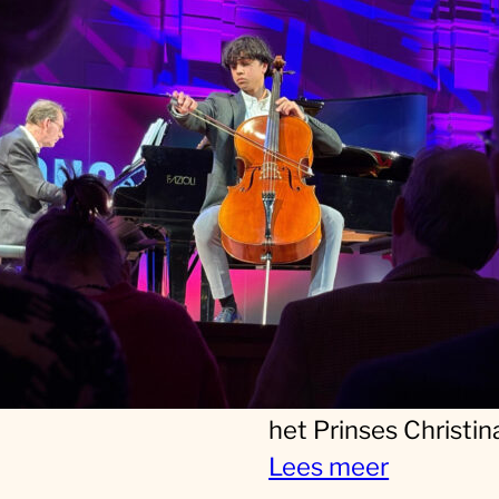
prijs tijdens
regiofinale Mid
van Prinses
Christina Klassi
Concours 2026!
Jong muzikaal talent
de regio Utrecht he
het weekend van 24
25 januari succes
geboekt tijdens de
regiofinale Midden 
het Prinses Christi
Lees meer