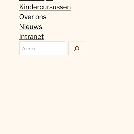
Kindercursussen
Over ons
Nieuws
Intranet
Z
o
e
k
e
n