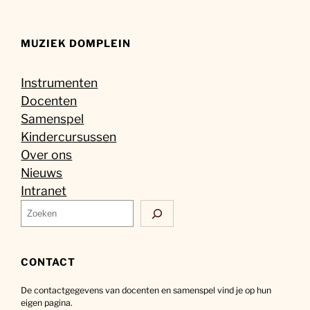
MUZIEK DOMPLEIN
Instrumenten
Docenten
Samenspel
Kindercursussen
Over ons
Nieuws
Intranet
Z
o
e
k
CONTACT
e
De contactgegevens van docenten en samenspel vind je op hun
n
eigen pagina.