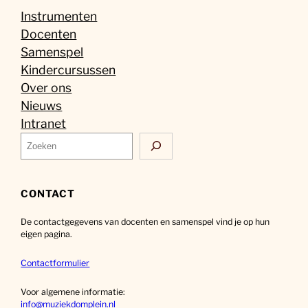
Instrumenten
Docenten
Samenspel
Kindercursussen
Over ons
Nieuws
Intranet
Z
o
e
k
CONTACT
e
De contactgegevens van docenten en samenspel vind je op hun
n
eigen pagina.
Contactformulier
Voor algemene informatie:
info@muziekdomplein.nl