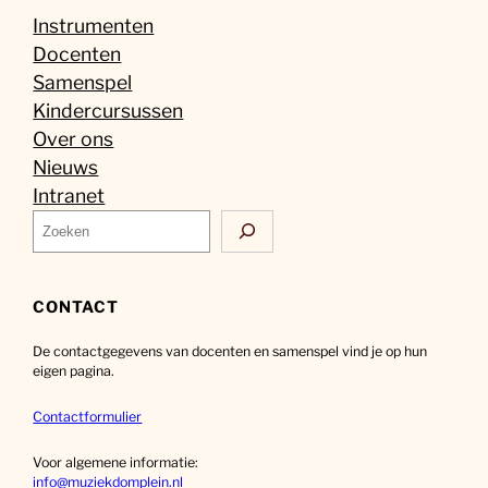
Instrumenten
Docenten
Samenspel
Kindercursussen
Over ons
Nieuws
Intranet
Z
o
e
k
CONTACT
e
De contactgegevens van docenten en samenspel vind je op hun
n
eigen pagina.
Contactformulier
Voor algemene informatie:
info@muziekdomplein.nl