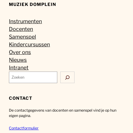
MUZIEK DOMPLEIN
Instrumenten
Docenten
Samenspel
Kindercursussen
Over ons
Nieuws
Intranet
Z
o
e
k
CONTACT
e
De contactgegevens van docenten en samenspel vind je op hun
n
eigen pagina.
Contactformulier