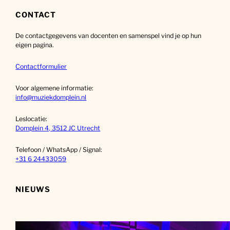
e
k
CONTACT
e
De contactgegevens van docenten en samenspel vind je op hun
n
eigen pagina.
Contactformulier
Voor algemene informatie:
info@muziekdomplein.nl
Leslocatie:
Domplein 4, 3512 JC Utrecht
Telefoon / WhatsApp / Signal:
+31 6 24433059
NIEUWS