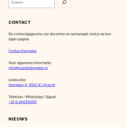
Z
o
e
k
CONTACT
e
De contactgegevens van docenten en samenspel vind je op hun
n
eigen pagina.
Contactformulier
Voor algemene informatie:
info@muziekdomplein.nl
Leslocatie:
Domplein 4, 3512 JC Utrecht
Telefoon / WhatsApp / Signal:
+31 6 24433059
NIEUWS