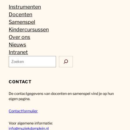
Instrumenten
Docenten
Samenspel
Kindercursussen
Over ons
Nieuws
Intranet
Z
o
e
k
CONTACT
e
De contactgegevens van docenten en samenspel vind je op hun
n
eigen pagina.
Contactformulier
Voor algemene informatie:
info@muziekdomplein.nl