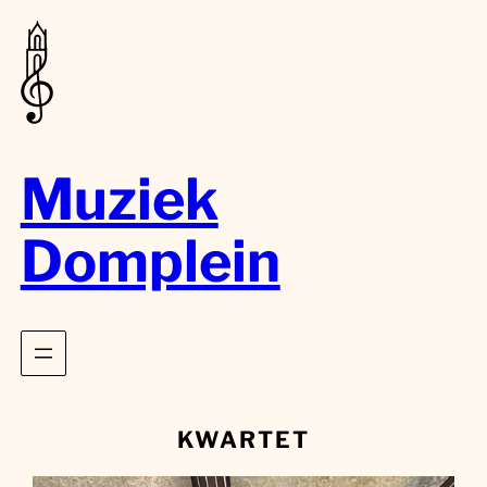
Muziek
Domplein
KWARTET