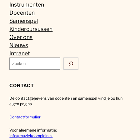
Instrumenten
Docenten
Samenspel
Kindercursussen
Over ons
Nieuws
Intranet
Z
o
e
k
CONTACT
e
De contactgegevens van docenten en samenspel vind je op hun
n
eigen pagina.
Contactformulier
Voor algemene informatie:
info@muziekdomplein.nl