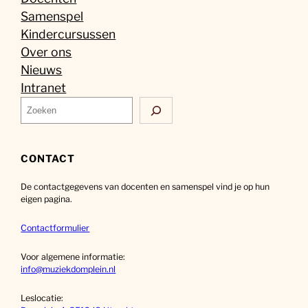
Samenspel
Kindercursussen
Over ons
Nieuws
Intranet
Z
o
e
k
CONTACT
e
De contactgegevens van docenten en samenspel vind je op hun
n
eigen pagina.
Contactformulier
Voor algemene informatie:
info@muziekdomplein.nl
Leslocatie: