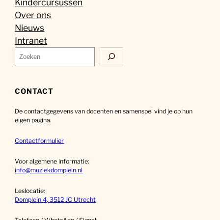
Kindercursussen
Over ons
Nieuws
Intranet
Z
o
e
k
CONTACT
e
De contactgegevens van docenten en samenspel vind je op hun
n
eigen pagina.
Contactformulier
Voor algemene informatie:
info@muziekdomplein.nl
Leslocatie:
Domplein 4, 3512 JC Utrecht