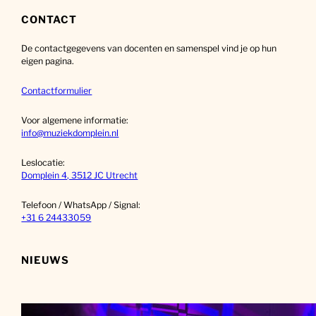
e
k
CONTACT
e
De contactgegevens van docenten en samenspel vind je op hun
n
eigen pagina.
Contactformulier
Voor algemene informatie:
info@muziekdomplein.nl
Leslocatie:
Domplein 4, 3512 JC Utrecht
Telefoon / WhatsApp / Signal:
+31 6 24433059
NIEUWS