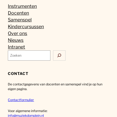
Instrumenten
Docenten
Samenspel
Kindercursussen
Over ons
Nieuws
Intranet
Z
o
e
k
CONTACT
e
De contactgegevens van docenten en samenspel vind je op hun
n
eigen pagina.
Contactformulier
Voor algemene informatie:
info@muziekdomplein.nl