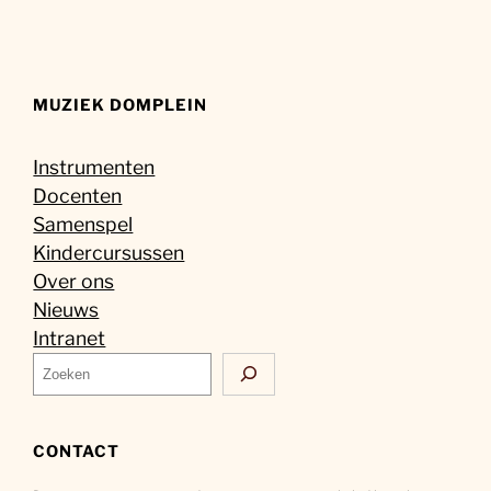
MUZIEK DOMPLEIN
Instrumenten
Docenten
Samenspel
Kindercursussen
Over ons
Nieuws
Intranet
Z
o
e
k
CONTACT
e