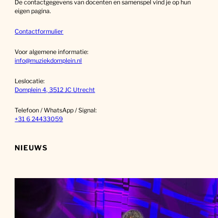
De contactgegevens van docenten en samenspel vind je op hun
n
eigen pagina.
Contactformulier
Voor algemene informatie:
info@muziekdomplein.nl
Leslocatie:
Domplein 4, 3512 JC Utrecht
Telefoon / WhatsApp / Signal:
+31 6 24433059
NIEUWS