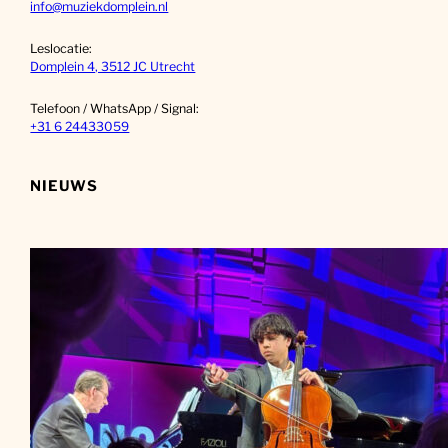
info@muziekdomplein.nl
Leslocatie:
Domplein 4, 3512 JC Utrecht
Telefoon / WhatsApp / Signal:
+31 6 24433059
NIEUWS