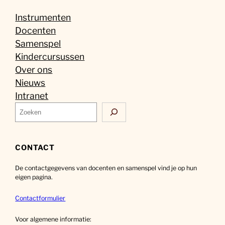
Instrumenten
Docenten
Samenspel
Kindercursussen
Over ons
Nieuws
Intranet
Z
o
e
k
CONTACT
e
De contactgegevens van docenten en samenspel vind je op hun
n
eigen pagina.
Contactformulier
Voor algemene informatie: