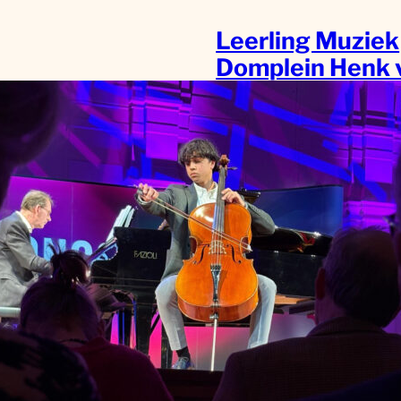
Leerling Muziek
Domplein Henk 
Kampen wint de
prijs tijdens
regiofinale Mid
van Prinses
Christina Klassi
Concours 2026!
Jong muzikaal talent
de regio Utrecht he
het weekend van 24
25 januari succes
geboekt tijdens de