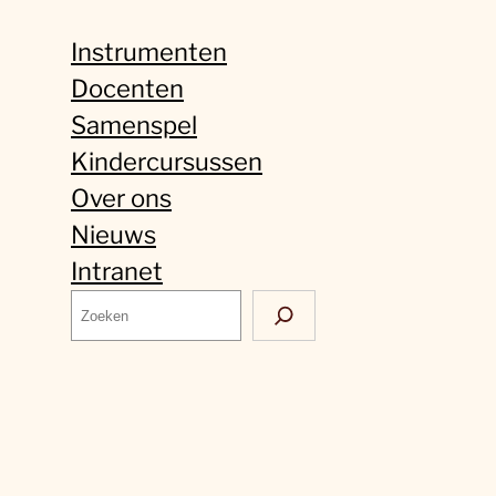
Instrumenten
Docenten
Samenspel
Kindercursussen
Over ons
Nieuws
Intranet
Z
o
e
k
e
n