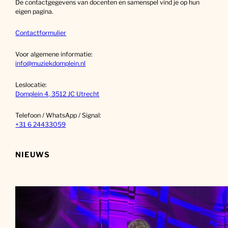
De contactgegevens van docenten en samenspel vind je op hun
n
eigen pagina.
Contactformulier
Voor algemene informatie:
info@muziekdomplein.nl
Leslocatie:
Domplein 4, 3512 JC Utrecht
Telefoon / WhatsApp / Signal:
+31 6 24433059
NIEUWS