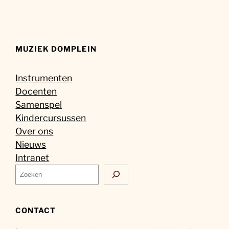
MUZIEK DOMPLEIN
Instrumenten
Docenten
Samenspel
Kindercursussen
Over ons
Nieuws
Intranet
Z
o
e
k
CONTACT
e