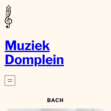
Muziek
Domplein
BACH