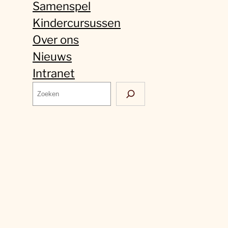
Samenspel
Kindercursussen
Over ons
Nieuws
Intranet
Z
o
e
k
e
n