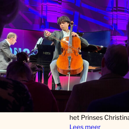
Kampen wint de
prijs tijdens
regiofinale Mid
van Prinses
Christina Klassi
Concours 2026!
Jong muzikaal talent
de regio Utrecht he
het weekend van 24
25 januari succes
geboekt tijdens de
regiofinale Midden 
het Prinses Christi
Lees meer