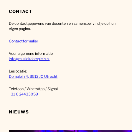
e
k
CONTACT
e
De contactgegevens van docenten en samenspel vind je op hun
n
eigen pagina.
Contactformulier
Voor algemene informatie:
info@muziekdomplein.nl
Leslocatie:
Domplein 4, 3512 JC Utrecht
Telefoon / WhatsApp / Signal:
+31 6 24433059
NIEUWS