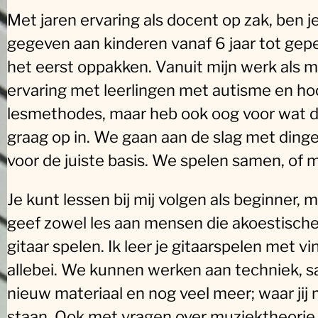
Met jaren ervaring als docent op zak, ben je 
gegeven aan kinderen vanaf 6 jaar tot gep
het eerst oppakken. Vanuit mijn werk als 
ervaring met leerlingen met autisme en ho
lesmethodes, maar heb ook oog voor wat de 
graag op in. We gaan aan de slag met dingen 
voor de juiste basis. We spelen samen, of
Je kunt lessen bij mij volgen als beginner, m
geef zowel les aan mensen die akoestische 
gitaar spelen. Ik leer je gitaarspelen met v
allebei. We kunnen werken aan techniek, sa
nieuw materiaal en nog veel meer; waar jij 
staan. Ook met vragen over muziektheorie o