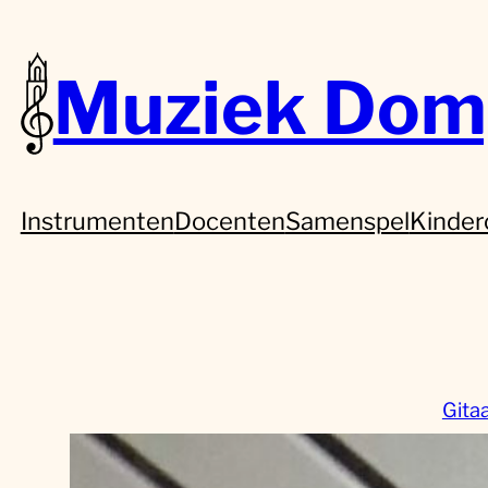
Muziek Dom
Instrumenten
Docenten
Samenspel
Kinder
Gita