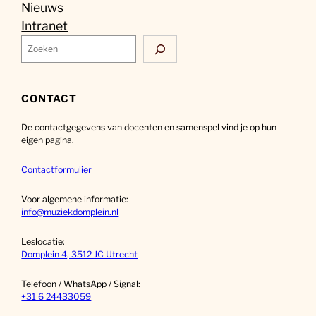
Nieuws
Intranet
Z
o
e
k
CONTACT
e
De contactgegevens van docenten en samenspel vind je op hun
n
eigen pagina.
Contactformulier
Voor algemene informatie:
info@muziekdomplein.nl
Leslocatie:
Domplein 4, 3512 JC Utrecht
Telefoon / WhatsApp / Signal:
+31 6 24433059