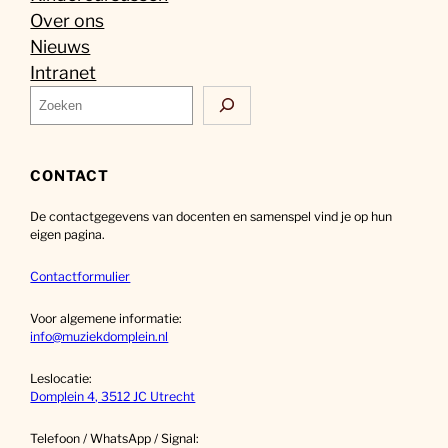
Over ons
Nieuws
Intranet
Z
o
e
k
CONTACT
e
De contactgegevens van docenten en samenspel vind je op hun
n
eigen pagina.
Contactformulier
Voor algemene informatie:
info@muziekdomplein.nl
Leslocatie:
Domplein 4, 3512 JC Utrecht
Telefoon / WhatsApp / Signal: