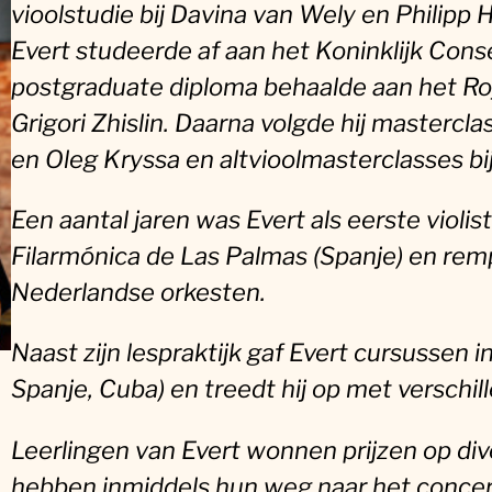
vioolstudie bij Davina van Wely en Philipp
Evert studeerde af aan het Koninklijk Cons
postgraduate diploma behaalde aan het Roy
Grigori Zhislin. Daarna volgde hij mastercla
en Oleg Kryssa en altvioolmasterclasses bi
Een aantal jaren was Evert als eerste viol
Filarmónica de Las Palmas (Spanje) en rempl
Nederlandse orkesten.
Naast zijn lespraktijk gaf Evert cursussen in
Spanje, Cuba) en treedt hij op met verschi
Leerlingen van Evert wonnen prijzen op d
hebben inmiddels hun weg naar het conc