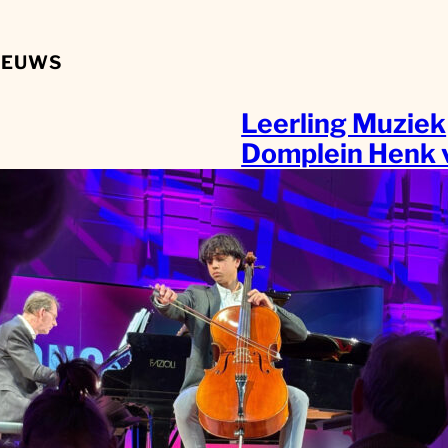
IEUWS
Leerling Muziek
Domplein Henk 
Kampen wint de
prijs tijdens
regiofinale Mid
van Prinses
Christina Klassi
Concours 2026!
Jong muzikaal talent
de regio Utrecht he