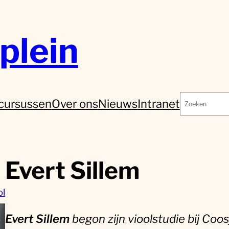
plein
Zoeken
cursussen
Over ons
Nieuws
Intranet
Evert Sillem
ol
Evert Sillem
begon zijn vioolstudie bij Coo