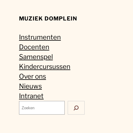
MUZIEK DOMPLEIN
Instrumenten
Docenten
Samenspel
Kindercursussen
Over ons
Nieuws
Intranet
Z
o
e