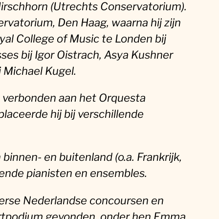
 Hirschhorn (Utrechts Conservatorium).
ervatorium, Den Haag, waarna hij zijn
al College of Music te Londen bij
sses bij Igor Oistrach, Asya Kushner
j Michael Kugel.
ist verbonden aan het Orquesta
aceerde hij bij verschillende
 binnen- en buitenland (o.a. Frankrijk,
llende pianisten en ensembles.
iverse Nederlandse concoursen en
ertpodium gevonden, onder hen Emma