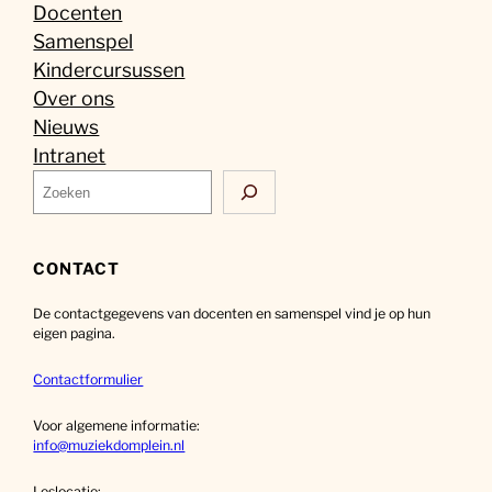
Docenten
Samenspel
Kindercursussen
Over ons
Nieuws
Intranet
Z
o
e
k
CONTACT
e
De contactgegevens van docenten en samenspel vind je op hun
n
eigen pagina.
Contactformulier
Voor algemene informatie:
info@muziekdomplein.nl
Leslocatie: