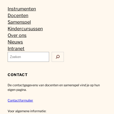
Instrumenten
Docenten
Samenspel
Kindercursussen
Over ons
Nieuws
Intranet
Z
o
e
k
CONTACT
e
De contactgegevens van docenten en samenspel vind je op hun
n
eigen pagina.
Contactformulier
Voor algemene informatie: