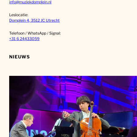
info@muziekdomplein.nl
Leslocatie:
Domplein 4, 3512 JC Utrecht
Telefoon / WhatsApp / Signal:
+31 6 24433059
NIEUWS