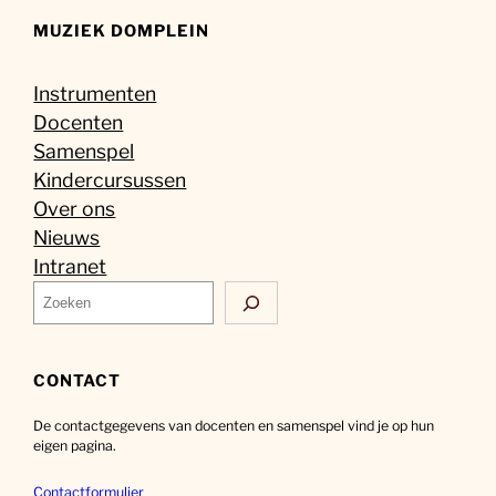
MUZIEK DOMPLEIN
Instrumenten
Docenten
Samenspel
Kindercursussen
Over ons
Nieuws
Intranet
Z
o
e
k
CONTACT
e
De contactgegevens van docenten en samenspel vind je op hun
n
eigen pagina.
Contactformulier