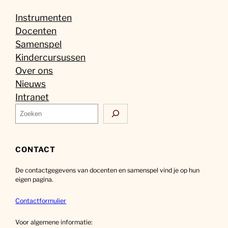
Instrumenten
Docenten
Samenspel
Kindercursussen
Over ons
Nieuws
Intranet
Z
o
e
k
CONTACT
e
De contactgegevens van docenten en samenspel vind je op hun
n
eigen pagina.
Contactformulier
Voor algemene informatie: