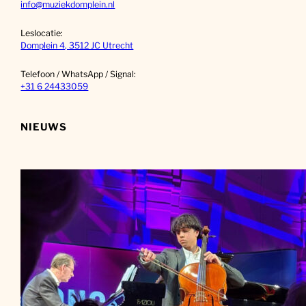
info@muziekdomplein.nl
Leslocatie:
Domplein 4, 3512 JC Utrecht
Telefoon / WhatsApp / Signal:
+31 6 24433059
NIEUWS