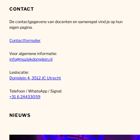
e
k
CONTACT
e
De contactgegevens van docenten en samenspel vind je op hun
n
eigen pagina.
Contactformulier
Voor algemene informatie:
info@muziekdomplein.nl
Leslocatie:
Domplein 4, 3512 JC Utrecht
Telefoon / WhatsApp / Signal:
+31 6 24433059
NIEUWS