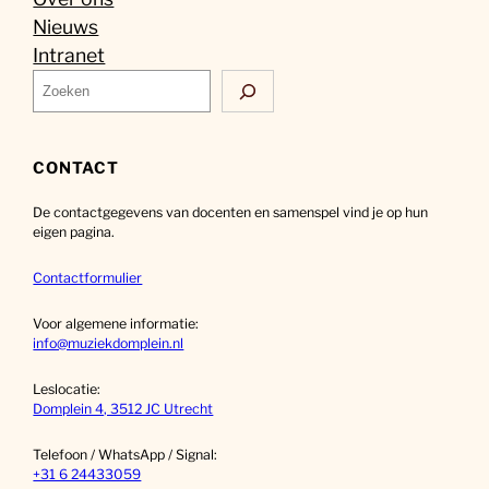
Nieuws
Intranet
Z
o
e
k
CONTACT
e
De contactgegevens van docenten en samenspel vind je op hun
n
eigen pagina.
Contactformulier
Voor algemene informatie:
info@muziekdomplein.nl
Leslocatie:
Domplein 4, 3512 JC Utrecht
Telefoon / WhatsApp / Signal:
+31 6 24433059